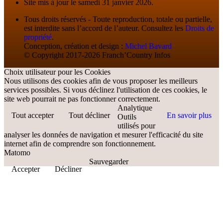
Site mis à jour le samedi 31 janvier 2026.
Tous droits réservés - Toute reproduction, totale ou partielle,
est interdite sans l’accord de l’auteur. Consultez les
Droits de
propriété
.
Conception, création et design :
Michel Bavard
© Copyright 2017-2026 Franch’Country Infos
Choix utilisateur pour les Cookies
Nous utilisons des cookies afin de vous proposer les meilleurs
services possibles. Si vous déclinez l'utilisation de ces cookies, le
site web pourrait ne pas fonctionner correctement.
Analytique
Tout accepter
Tout décliner
En savoir plus
Outils
utilisés pour
analyser les données de navigation et mesurer l'efficacité du site
internet afin de comprendre son fonctionnement.
Matomo
Sauvegarder
Accepter
Décliner