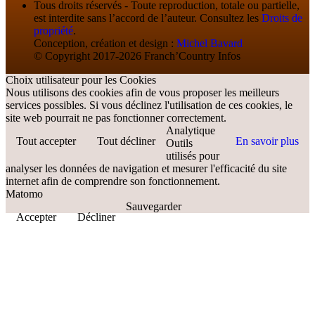
Tous droits réservés - Toute reproduction, totale ou partielle,
est interdite sans l’accord de l’auteur. Consultez les
Droits de
propriété
.
Conception, création et design :
Michel Bavard
© Copyright 2017-2026 Franch’Country Infos
Choix utilisateur pour les Cookies
Nous utilisons des cookies afin de vous proposer les meilleurs
services possibles. Si vous déclinez l'utilisation de ces cookies, le
site web pourrait ne pas fonctionner correctement.
Analytique
Tout accepter
Tout décliner
En savoir plus
Outils
utilisés pour
analyser les données de navigation et mesurer l'efficacité du site
internet afin de comprendre son fonctionnement.
Matomo
Sauvegarder
Accepter
Décliner