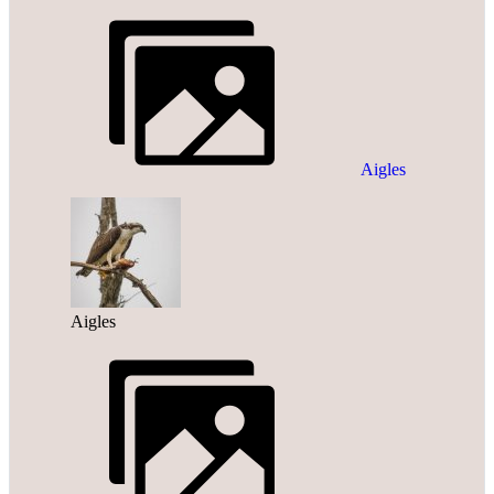
Aigles
Aigles