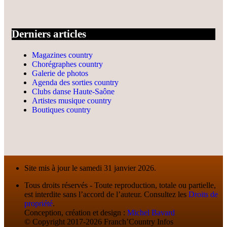
Derniers articles
Magazines country
Chorégraphes country
Galerie de photos
Agenda des sorties country
Clubs danse Haute-Saône
Artistes musique country
Boutiques country
Site mis à jour le samedi 31 janvier 2026.
Tous droits réservés - Toute reproduction, totale ou partielle,
est interdite sans l’accord de l’auteur. Consultez les
Droits de
propriété
.
Conception, création et design :
Michel Bavard
© Copyright 2017-2026 Franch’Country Infos